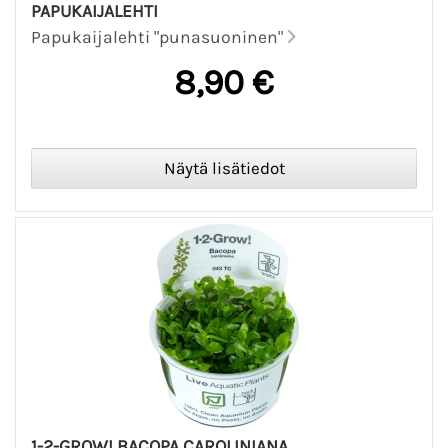
PAPUKAIJALEHTI
Papukaijalehti "punasuoninen"
8,90 €
1-2-GROW! BACOPA CAROLINIANA,