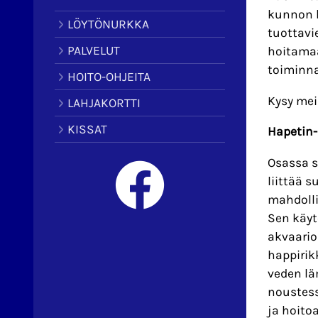
kunnon k
LÖYTÖNURKKA
tuottavi
PALVELUT
hoitamaa
toiminna
HOITO-OHJEITA
Kysy mei
LAHJAKORTTI
KISSAT
Hapetin-
Osassa s
liittää 
mahdolli
Sen käyt
akvaarioi
happirik
veden lä
noustess
ja hoito