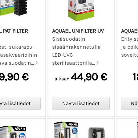
 PAT FILTER
AQUAEL UNIFILTER UV
AQUAE
Sisäsuodatin
Erityi
sesti sukarapu-
sisäänrakennetulla
ja poi
kasakvaarioihin
LED-UVC
sovelt
uva suodatin...
sterilisaattorilla...
9,90 €
44,90 €
1
alkaen