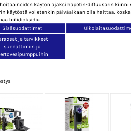
hoitoaineiden käytön ajaksi hapetin-diffuusorin kiinni
rin käytöstä voi etenkin päiväaikaan olla haittaa, kosk
aa hiilidioksidia.
Sisäsuodattimet
Ulkolaitasuodattim
araosat ja tarvikkeet
suodattimiin ja
iertovesipumppuihin
estys