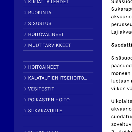
Sisäsuod
KIRJAT JA LEHDET
Sukarapu
RUOKINTA
akvaario
SISUSTUS
perusseu
Lajiakva
HOITOVÄLINEET
Suodatti
MUUT TARVIKKEET
Sisäsuod
pääsuoda
HOITOAINEET
moneen s
KALATAUTIEN ITSEHOITOAINEET
luetaan 
viikon vä
VESITESTIT
POIKASTEN HOITO
Ulkolait
akvaario
SUKARAVUILLE
suodatus
soveltuv
2 - 4 vii