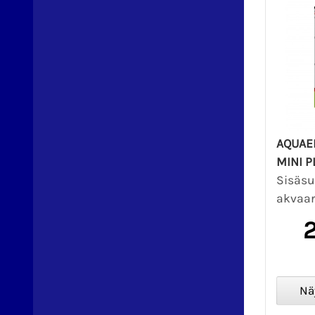
AQUAEL
MINI P
Sisäsu
akvaari
2