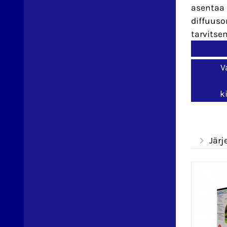
asentaa 
diffuuso
tarvitsem
V
k
Järj