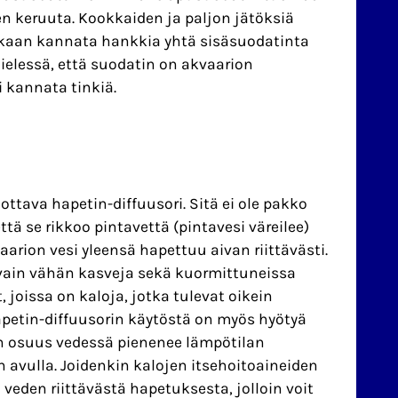
n keruuta. Kookkaiden ja paljon jätöksiä
llakaan kannata hankkia yhtä sisäsuodatinta
elessä, että suodatin on akvaarion
i kannata tinkiä.
tava hapetin-diffuusori. Sitä ei ole pakko
tä se rikkoo pintavettä (pintavesi väreilee)
rion vesi yleensä hapettuu aivan riittävästi.
a vain vähän kasveja sekä kuormittuneissa
, joissa on kaloja, jotka tulevat oikein
apetin-diffuusorin käytöstä on myös hyötyä
 osuus vedessä pienenee lämpötilan
n avulla. Joidenkin kalojen itsehoitoaineiden
eden riittävästä hapetuksesta, jolloin voit