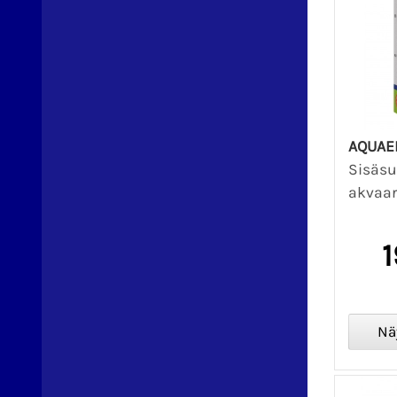
AQUAE
Sisäsu
akvaari
1