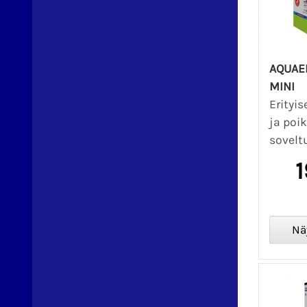
AQUAEL
MINI
Erityi
ja poi
sovelt
1