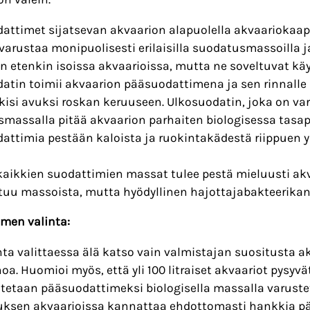
attimet sijatsevan akvaarion alapuolella akvaariokaapi
varustaa monipuolisesti erilaisilla suodatusmassoilla j
n etenkin isoissa akvaarioissa, mutta ne soveltuvat käy
atin toimii akvaarion pääsuodattimena ja sen rinnall
kisi avuksi roskan keruuseen. Ulkosuodatin, joka on var
massalla pitää akvaarion parhaiten biologisessa tasa
attimia pestään kaloista ja ruokintakädestä riippuen yle
kaikkien suodattimien massat tulee pestä mieluusti ak
stuu massoista, mutta hyödyllinen hajottajabakteerikan
men valinta:
ta valittaessa älä katso vain valmistajan suositusta 
hoa. Huomioi myös, että yli 100 litraiset akvaariot pys
aitetaan pääsuodattimeksi biologisella massalla varustet
uksen akvaarioissa kannattaa ehdottomasti hankkia p