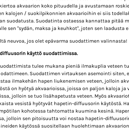
iertoa akvaarion koko pituudella ja avustamaan roskie
en kalojen / suokilpikonnien akvaarioihin ei siis tode
n suodatusta. Suodatinta ostaessa kannattaa pitää mi
lle sen "sydän, maksa ja keuhkot", joten sen laadusta e
ltä neuvoa, jos olet epävarma suodattimen valinnasta!
diffuusorin käyttö suodattimissa.
uodattimista tulee mukana pieniä ilmakuplia veteen tuot
suodattimeen. Suodattimen virtauksen asemointi siten, et
staa ilmakehän hapen liukenemisen veteen, jolloin akvaa
östä on hyötyä akvaarioissa, joissa on paljon kaloja j
ssa, jolloin se tuo lisähapetusta veteen. Myös akvaariot
kaista vesistä hyötyvät hapetin-diffuusorin käytöstä. H
mpötilan kohotessa tahtomatta kuumina kesinä. Hapen
a, jolloin sen pitoisuutta voi nostaa hapetin-diffuusori
aineiden käytössä suositellaan huolehtimaan akvaarion v