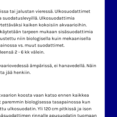
ssa tai jalustan vieressä. Ulkosuodattimet
a suodatuslevyillä. Ulkosuodattimia
tettäväksi kaiken kokoisiin akvaarioihin.
e käytetään tarpeen mukaan sisäsuodattimia
ustettu niin biologisella kuin mekaanisella
painossa vs. muut suodattimet.
ensä 2 - 6 kk välein.
vaariovedessä ämpärissä, ei hanavedellä. Näin
ta jää henkiin.
akvaarion koosta vaan katso ennen kaikkea
yvät paremmin biologisessa tasapainossa kun
tu ulkosuodatin. Yli 120 cm pitkissä ja ison
ääsuodattimen rinnalle apusuodatin tuomaan