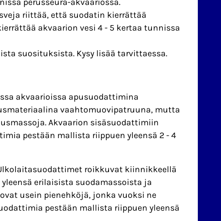
unnissa perusseura-akvaariossa.
eja riittää, että suodatin kierrättää
ierrättää akvaarion vesi 4 - 5 kertaa tunnissa
sta suosituksista. Kysy lisää tarvittaessa.
oissa akvaarioissa apusuodattimina
tusmateriaalina vaahtomuovipatruuna, mutta
tusmassoja. Akvaarion sisäsuodattimiin
mia pestään mallista riippuen yleensä 2 - 4
Ulkolaitasuodattimet roikkuvat kiinnikkeellä
 yleensä erilaisista suodamassoista ja
ovat usein pienehköjä, jonka vuoksi ne
uodattimia pestään mallista riippuen yleensä