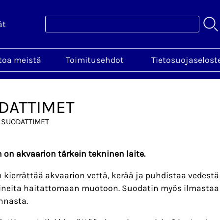
ät
toa meistä
Toimitusehdot
Tietosuojaselost
DATTIMET
 SUODATTIMET
 on akvaarion tärkein tekninen laite.
 kierrättää akvaarion vettä, kerää ja puhdistaa vedestä
neita haitattomaan muotoon. Suodatin myös ilmastaa 
nnasta.