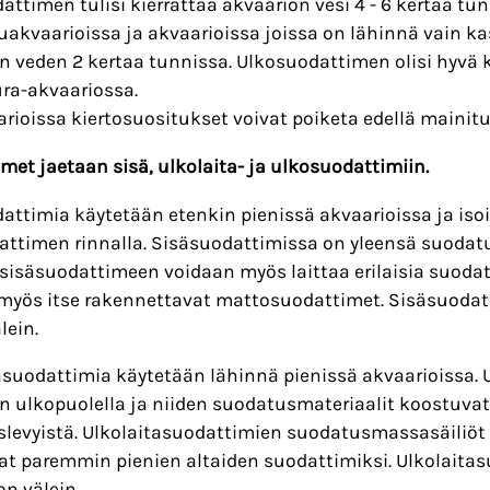
attimen tulisi kierrättää akvaarion vesi 4 - 6 kertaa t
akvaarioissa ja akvaarioissa joissa on lähinnä vain kasv
n veden 2 kertaa tunnissa. Ulkosuodattimen olisi hyvä k
ra-akvaariossa.
arioissa kiertosuositukset voivat poiketa edellä mainitui
met jaetaan sisä, ulkolaita- ja ulkosuodattimiin.
attimia käytetään etenkin pienissä akvaarioissa ja is
ttimen rinnalla. Sisäsuodattimissa on yleensä suoda
isäsuodattimeen voidaan myös laittaa erilaisia suoda
myös itse rakennettavat mattosuodattimet. Sisäsuodatti
lein.
asuodattimia käytetään lähinnä pienissä akvaarioissa. 
n ulkopuolella ja niiden suodatusmateriaalit koostuvat
levyistä. Ulkolaitasuodattimien suodatusmassasäiliöt 
at paremmin pienien altaiden suodattimiksi. Ulkolaitas
kon välein.