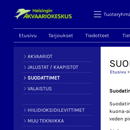
Tuoteryhm
Etusivu
Tarjoukset
Tiedotteet
Tie
AKVAARIOT
SUO
JALUSTAT / KAAPISTOT
Etusivu
>
SUODATTIMET
VALAISTUS
Suodatin
Suodatin
HIILIDIOKSIDILEVITTIMET
kuona-ai
veden pi
MUU TEKNIIKKA