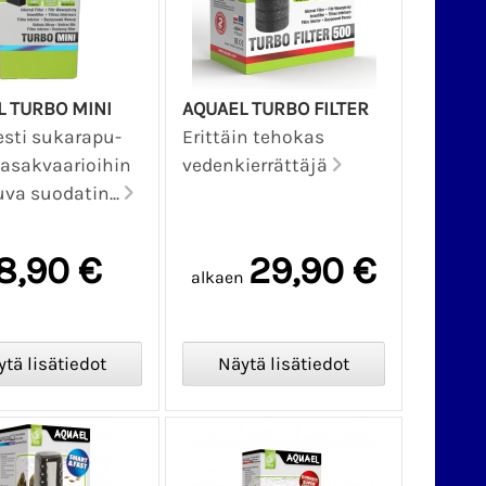
L TURBO MINI
AQUAEL TURBO FILTER
sesti sukarapu-
Erittäin tehokas
kasakvaarioihin
vedenkierrättäjä
uva suodatin...
8,90 €
29,90 €
alkaen