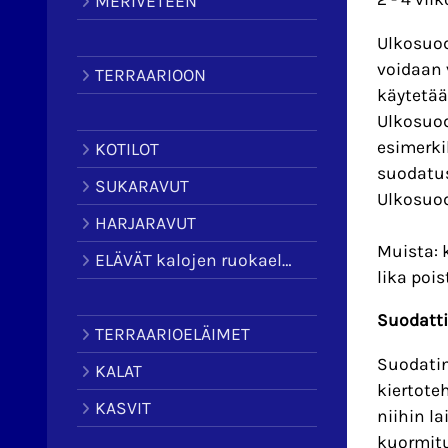
MERIVETEEN
Ulkosuod
voidaan 
TERRAARIOON
käytetää
Ulkosuod
esimerki
KOTILOT
suodatus
SUKARAVUT
Ulkosuod
HARJARAVUT
Muista: 
ELÄVÄT kalojen ruokaeläimet
lika poi
Suodatti
TERRAARIOELÄIMET
Suodatin
KALAT
kiertote
KASVIT
niihin l
kuormit