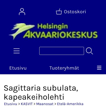
Ostoskori
Etusivu
Tuoteryhmät
Sagittaria subulata,
kapeakeiholehti
Etusivu
>
KASVIT
>
Maanosat
>
Etelä-Amerikka