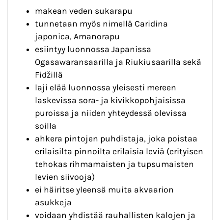
makean veden sukarapu
tunnetaan myös nimellä Caridina
japonica, Amanorapu
esiintyy luonnossa Japanissa
Ogasawaransaarilla ja Riukiusaarilla sekä
Fidžillä
laji elää luonnossa yleisesti mereen
laskevissa sora- ja kivikkopohjaisissa
puroissa ja niiden yhteydessä olevissa
soilla
ahkera pintojen puhdistaja, joka poistaa
erilaisilta pinnoilta erilaisia leviä (erityisen
tehokas rihmamaisten ja tupsumaisten
levien siivooja)
ei häiritse yleensä muita akvaarion
asukkeja
voidaan yhdistää rauhallisten kalojen ja