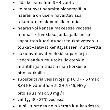
elää keskimäärin 3 – 4 vuotta
koiraat ovat naaraita pienempiä ja
naarailla on usein havaittavissa
takaruumiin alapuolella munia
naaras voi kantaa makeassa vedessä
munia 4 - 5 viikkoa, jonka jälkeen se
vapauttaa kuoriutuneet toukat veteen ->
toukat vaativat kehittyäkseen murtovettä
sukaravut ovat herkkiä kuparille ja
vedenlaadun muutoksille etenkin
nitriitille ja nitraatin liian korkeille
pitoisuuksille
suositeltavia vesiarvoja: pH 6,0 - 7,5 (max
8,0) KH vähintään 2, GH 5 - 15, NO
-
3
pitoisuus max 30 mg / l
viihtyy 18 - 27°C vedessä
uusii kuorensa noin kerran kuukaudessa