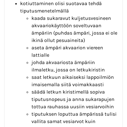
kotiuttaminen olisi suotavaa tehdä
tiputusmenetelmällä
kaada sukaravut kuljetusvesineen
akvaariokäyttöön soveltuvaan
ämpäriin (puhdas ämpäri, jossa ei ole
ikinä ollut pesuaineita)
aseta ämpäri akvaarion viereen
lattialle
johda akvaariosta ämpäriin
ilmaletku, jossa on letkukiristin
saat letkuun aikaiseksi lappoilmiön
imaisemalla siitä voimakkaasti
säädä letkun kiristimellä sopiva
tiputusnopeus ja anna sukarapujen
tottua rauhassa uusiin vesiarvoihin
tiputuksen loputtua ämpärissä tulisi
vallita samat vesiarvot kuin