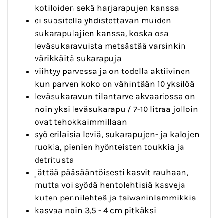
kotiloiden sekä harjarapujen kanssa
ei suositella yhdistettävän muiden
sukarapulajien kanssa, koska osa
leväsukaravuista metsästää varsinkin
värikkäitä sukarapuja
viihtyy parvessa ja on todella aktiivinen
kun parven koko on vähintään 10 yksilöä
leväsukaravun tilantarve akvaariossa on
noin yksi leväsukarapu / 7-10 litraa jolloin
ovat tehokkaimmillaan
syö erilaisia leviä, sukarapujen- ja kalojen
ruokia, pienien hyönteisten toukkia ja
detritusta
jättää pääsääntöisesti kasvit rauhaan,
mutta voi syödä hentolehtisiä kasveja
kuten pennilehteä ja taiwaninlammikkia
kasvaa noin 3,5 - 4 cm pitkäksi