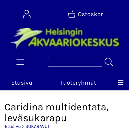
Ostoskori
Etusivu
Tuoteryhmät
Caridina multidentata,
leväsukarapu
Etusivu
>
SUKARAVUT