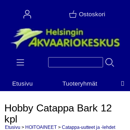
Ostoskori
Etusivu
Tuoteryhmät
Hobby Catappa Bark 12
kpl
Etusivu
>
HOITOAINEET
>
Catappa-uutteet ja -lehdet