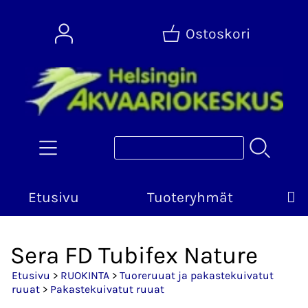
Ostoskori
Etusivu
Tuoteryhmät
Sera FD Tubifex Nature
Etusivu
>
RUOKINTA
>
Tuoreruuat ja pakastekuivatut
ruuat
>
Pakastekuivatut ruuat