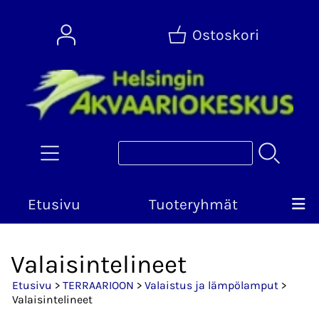
Ostoskori
Etusivu
Tuoteryhmät
Valaisintelineet
Etusivu
>
TERRAARIOON
>
Valaistus ja lämpölamput
>
Valaisintelineet