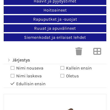
Haavit ja pyydystimet
Hoitoaineet
Rapuputket ja -suojat
Ruuat ja apuvälineet
Siemenkodat ja erilaiset lehdet
Järjestys
Nimi nouseva
Kallein ensin
Nimi laskeva
Oletus
Edullisin ensin