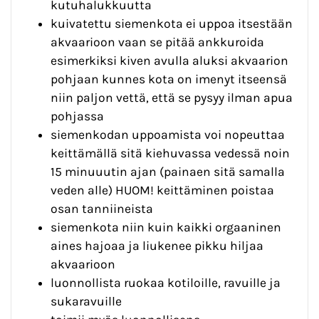
kutuhalukkuutta
kuivatettu siemenkota ei uppoa itsestään
akvaarioon vaan se pitää ankkuroida
esimerkiksi kiven avulla aluksi akvaarion
pohjaan kunnes kota on imenyt itseensä
niin paljon vettä, että se pysyy ilman apua
pohjassa
siemenkodan uppoamista voi nopeuttaa
keittämällä sitä kiehuvassa vedessä noin
15 minuuutin ajan (painaen sitä samalla
veden alle) HUOM! keittäminen poistaa
osan tanniineista
siemenkota niin kuin kaikki orgaaninen
aines hajoaa ja liukenee pikku hiljaa
akvaarioon
luonnollista ruokaa kotiloille, ravuille ja
sukaravuille