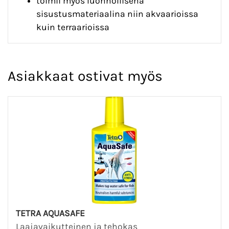
toimii myös luonnollisena
sisustusmateriaalina niin akvaarioissa
kuin terraarioissa
Asiakkaat ostivat myös
TETRA AQUASAFE
Laajavaikutteinen ja tehokas