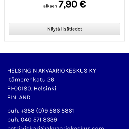
7,90 €
alkaen
HELSINGIN AKVAARIOKESKUS KY
Itämerenkatu 26
FI-00180, Helsinki
FINLAND
puh. +358 (0)9 586 5861
puh. 040 571 8339
petri.viskari@akvaariokeskus.com