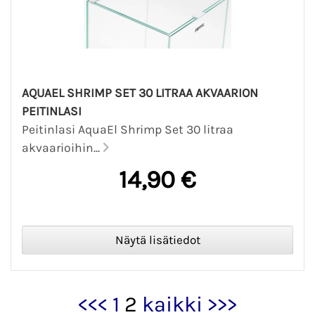
AQUAEL SHRIMP SET 30 LITRAA AKVAARION
PEITINLASI
Peitinlasi AquaEl Shrimp Set 30 litraa
akvaarioihin...
14,90 €
<<<
1
2
kaikki
>>>