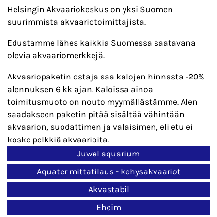
Helsingin Akvaariokeskus on yksi Suomen
suurimmista akvaariotoimittajista.
Edustamme lähes kaikkia Suomessa saatavana
olevia akvaariomerkkejä.
Akvaariopaketin ostaja saa kalojen hinnasta -20%
alennuksen 6 kk ajan. Kaloissa ainoa
toimitusmuoto on nouto myymällästämme. Alen
saadakseen paketin pitää sisältää vähintään
akvaarion, suodattimen ja valaisimen, eli etu ei
koske pelkkiä akvaarioita.
Juwel aquarium
Aquater mittatilaus - kehysakvaariot
Akvastabil
Eheim