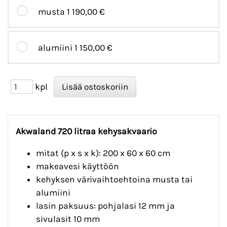
musta
1 190,00 €
alumiini
1 150,00 €
kpl
Akwaland 720 litraa kehysakvaario
mitat (p x s x k): 200 x 60 x 60 cm
makeavesi käyttöön
kehyksen värivaihtoehtoina musta tai
alumiini
lasin paksuus: pohjalasi 12 mm ja
sivulasit 10 mm