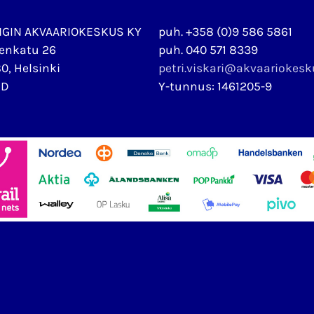
NGIN AKVAARIOKESKUS KY
puh. +358 (0)9 586 5861
enkatu 26
puh. 040 571 8339
0, Helsinki
petri.viskari@akvaariokes
ND
Y-tunnus: 1461205-9