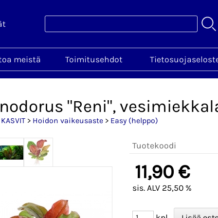
ät
toa meistä
Toimitusehdot
Tietosuojaselost
nodorus "Reni", vesimiekkala
>
KASVIT
>
Hoidon vaikeusaste
>
Easy (helppo)
Tuotekoodi
11,90 €
sis. ALV 25,50 %
kpl