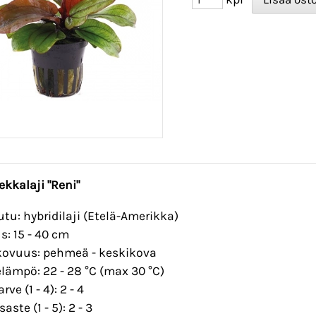
ekkalaji "Reni"
utu: hybridilaji (Etelä-Amerikka)
s: 15 - 40 cm
ovuus: pehmeä - keskikova
lämpö: 22 - 28 °C (max 30 °C)
rve (1 - 4): 2 - 4
aste (1 - 5): 2 - 3