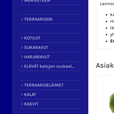
MERIVETEEN
Lannoit
k
TERRAARIOON
m
l
y
KOTILOT
E
SUKARAVUT
HARJARAVUT
Asiak
ELÄVÄT kalojen ruokaeläimet
TERRAARIOELÄIMET
KALAT
KASVIT