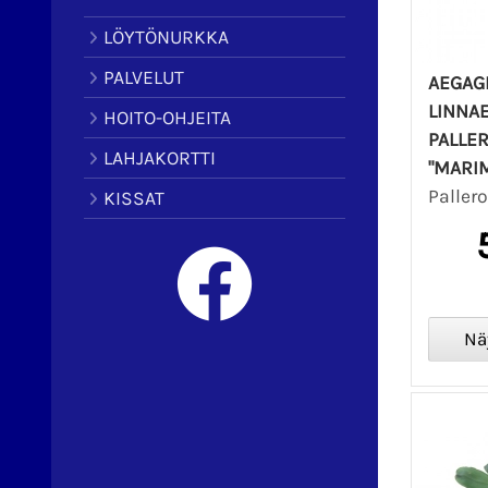
LÖYTÖNURKKA
PALVELUT
AEGAG
LINNAE
HOITO-OHJEITA
PALLE
LAHJAKORTTI
"MARI
Paller
KISSAT