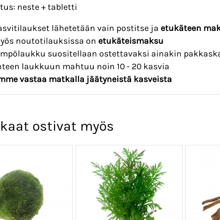
us: neste + tabletti
asvitilaukset lähetetään vain postitse ja
etukäteen ma
yös noutotilauksissa on
etukäteismaksu
ämpölaukku suositellaan ostettavaksi ainakin pakkaska
hteen laukkuun mahtuu noin 10 - 20 kasvia
mme vastaa matkalla jäätyneistä kasveista
kaat ostivat myös