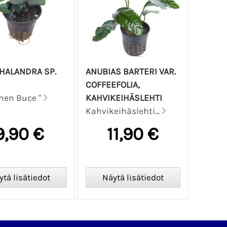
HALANDRA SP.
ANUBIAS BARTERI VAR.
COFFEEFOLIA,
nen Buce "
KAHVIKEIHÄSLEHTI
Kahvikeihäslehti...
9,90 €
11,90 €