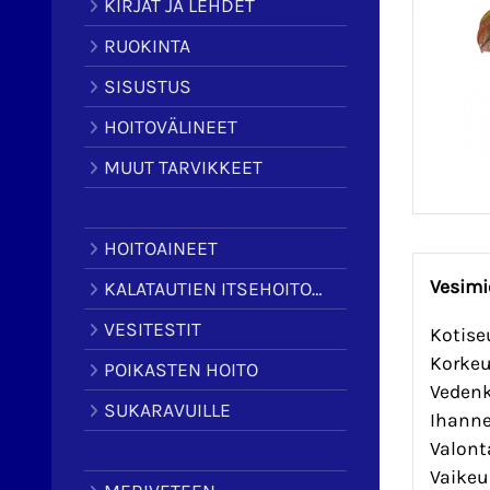
KIRJAT JA LEHDET
RUOKINTA
SISUSTUS
HOITOVÄLINEET
MUUT TARVIKKEET
HOITOAINEET
Vesimi
KALATAUTIEN ITSEHOITOAINEET
VESITESTIT
Kotise
Korkeu
POIKASTEN HOITO
Vedenk
SUKARAVUILLE
Ihanne
Valonta
Vaikeus