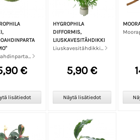
ROPHILA
HYGROPHILA
MOORA
I,
DIFFORMIS,
Moorap
ROAHDINPARTA
LIUSKAVESITÄHDIKKI
MO"
Liuskavesitähdikki...
oahdinparta...
5,90 €
5,90 €
1