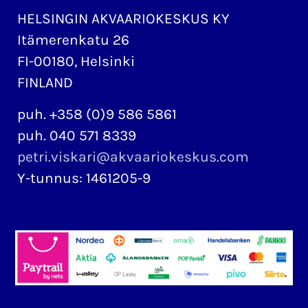
HELSINGIN AKVAARIOKESKUS KY
Itämerenkatu 26
FI-00180, Helsinki
FINLAND
puh. +358 (0)9 586 5861
puh. 040 571 8339
petri.viskari@akvaariokeskus.com
Y-tunnus: 1461205-9