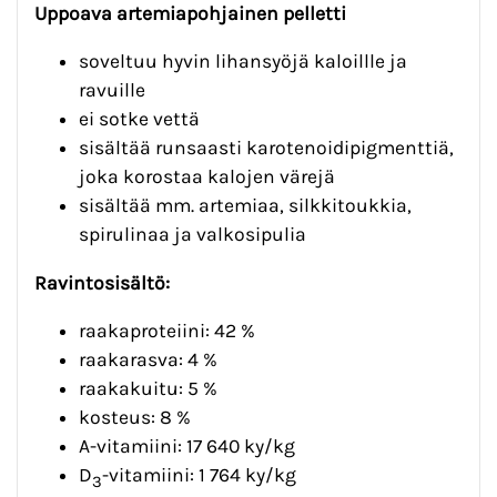
Uppoava artemiapohjainen pelletti
soveltuu hyvin lihansyöjä kaloillle ja
ravuille
ei sotke vettä
sisältää runsaasti karotenoidipigmenttiä,
joka korostaa kalojen värejä
sisältää mm. artemiaa, silkkitoukkia,
spirulinaa ja valkosipulia
Ravintosisältö:
raakaproteiini: 42 %
raakarasva: 4 %
raakakuitu: 5 %
kosteus: 8 %
A-vitamiini: 17 640 ky/kg
D
-vitamiini: 1 764 ky/kg
3