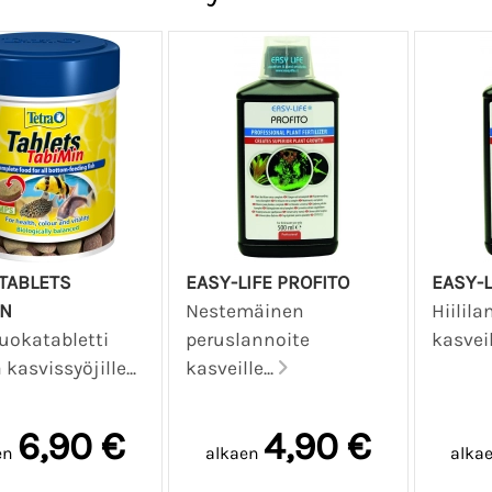
 TABLETS
EASY-LIFE PROFITO
EASY-
IN
Nestemäinen
Hiilila
uokatabletti
peruslannoite
kasveil
a kasvissyöjille...
kasveille...
6,90 €
4,90 €
en
alkaen
alka