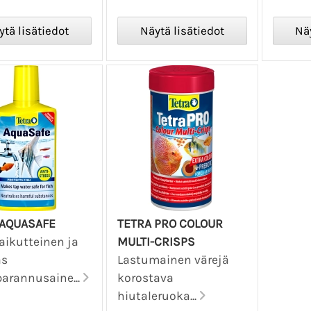
 AQUASAFE
TETRA PRO COLOUR
aikutteinen ja
MULTI-CRISPS
as
Lastumainen värejä
arannusaine...
korostava
hiutaleruoka...