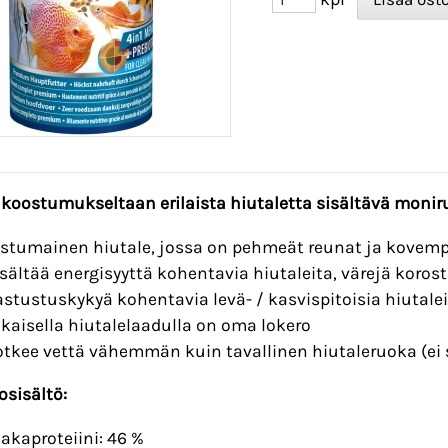
 koostumukseltaan erilaista hiutaletta sisältävä moni
astumainen hiutale, jossa on pehmeät reunat ja kovem
isältää energisyyttä kohentavia hiutaleita, värejä korost
astustuskykyä kohentavia levä- / kasvispitoisia hiutale
okaisella hiutalelaadulla on oma lokero
otkee vettä vähemmän kuin tavallinen hiutaleruoka (
ei
osisältö:
aakaproteiini: 46 %