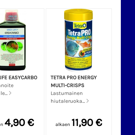
LIFE EASYCARBO
TETRA PRO ENERGY
nnoite
MULTI-CRISPS
le...
Lastumainen
hiutaleruoka...
4,90 €
11,90 €
en
alkaen