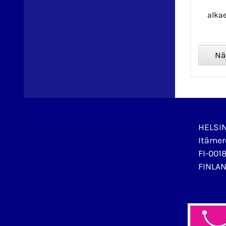
alka
HELSI
Itämer
FI-0018
FINLA