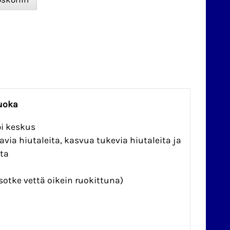
ruoka
pi keskus
avia hiutaleita, kasvua tukevia hiutaleita ja
ita
 sotke vettä oikein ruokittuna)