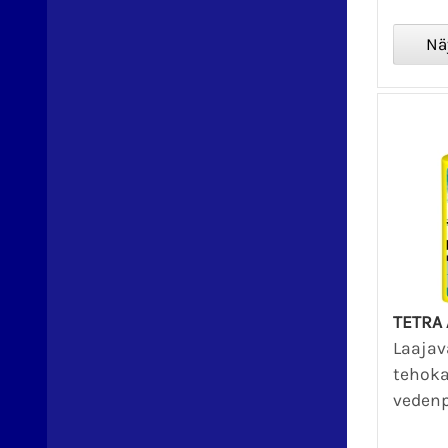
TETRA
Laajav
tehok
vedenp