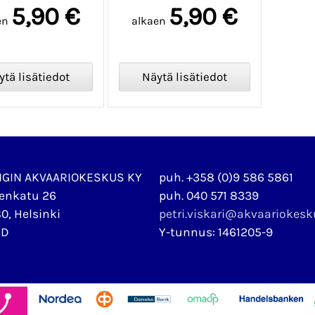
5,90 €
5,90 €
en
alkaen
NGIN AKVAARIOKESKUS KY
puh. +358 (0)9 586 5861
enkatu 26
puh. 040 571 8339
0, Helsinki
petri.viskari@akvaariokes
ND
Y-tunnus: 1461205-9