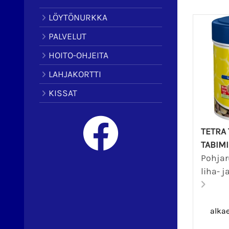
LÖYTÖNURKKA
PALVELUT
HOITO-OHJEITA
LAHJAKORTTI
KISSAT
TETRA
TABIM
Pohjar
liha- j
alka