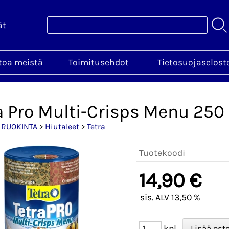
ät
toa meistä
Toimitusehdot
Tietosuojaselost
a Pro Multi-Crisps Menu 250
>
RUOKINTA
>
Hiutaleet
>
Tetra
Tuotekoodi
14,90 €
sis. ALV 13,50 %
kpl