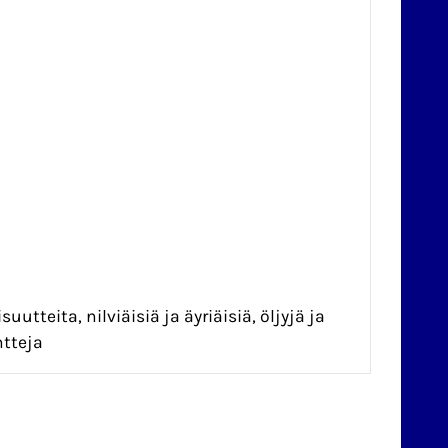
uutteita, nilviäisiä ja äyriäisiä, öljyjä ja
ntteja