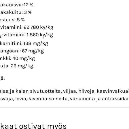
aakarasva: 12 %
aakakuitu: 3 %
osteus: 8 %
-vitamiini: 29 780 ky/kg
-vitamiini: 1 860 ky/kg
3
-karnitiini: 138 mg/kg
angaani: 67 mg/kg
inkki: 40 mg/kg
auta: 26 mg/kg
ää:
alaa ja kalan sivutuotteita, viljaa, hiivoja, kasvinvalkuais
asvoja, leviä, kivennäisaineita, väriaineita ja antioksida
kaat ostivat myös