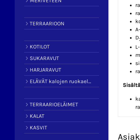
MERIVETEEN
r
r
k
TERRAARIOON
A
D
KOTILOT
L
m
SUKARAVUT
s
HARJARAVUT
r
ELÄVÄT kalojen ruokaeläimet
Sisält
k
TERRAARIOELÄIMET
r
KALAT
KASVIT
Asiak