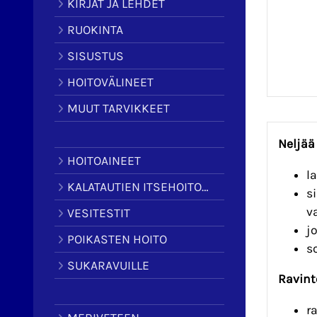
KIRJAT JA LEHDET
RUOKINTA
SISUSTUS
HOITOVÄLINEET
MUUT TARVIKKEET
Neljää
HOITOAINEET
l
KALATAUTIEN ITSEHOITOAINEET
s
v
VESITESTIT
j
POIKASTEN HOITO
s
SUKARAVUILLE
Ravint
r