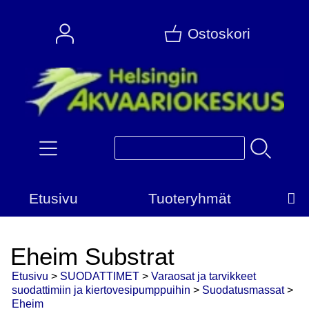
Ostoskori
Etusivu
Tuoteryhmät
Eheim Substrat
Etusivu
>
SUODATTIMET
>
Varaosat ja tarvikkeet
suodattimiin ja kiertovesipumppuihin
>
Suodatusmassat
>
Eheim