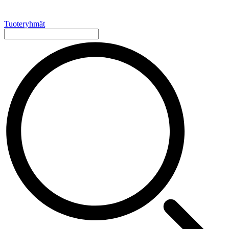
Tuoteryhmät