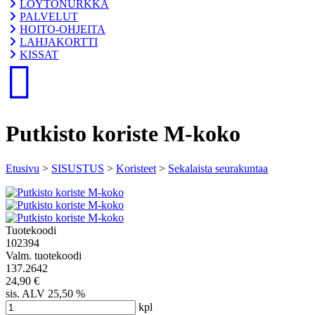
LÖYTÖNURKKA
PALVELUT
HOITO-OHJEITA
LAHJAKORTTI
KISSAT
Putkisto koriste M-koko
Etusivu
>
SISUSTUS
>
Koristeet
>
Sekalaista seurakuntaa
Tuotekoodi
102394
Valm. tuotekoodi
137.2642
24,90 €
sis. ALV 25,50 %
kpl