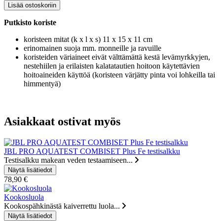
Putkisto koriste
koristeen mitat (k x l x s) 11 x 15 x 11 cm
erinomainen suoja mm. monneille ja ravuille
koristeiden väriaineet eivät välttämättä kestä levämyrkkyjen,
nestehiilen ja erilaisten kalatatautien hoitoon käytettävien
hoitoaineiden käyttöä (koristeen värjätty pinta voi lohkeilla tai
himmentyä)
Asiakkaat ostivat myös
JBL PRO AQUATEST COMBISET Plus Fe testisalkku
Testisalkku makean veden testaamiseen...
78,90 €
Kookosluola
Kookospähkinästä kaiverrettu luola...