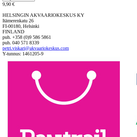
9,90 €
HELSINGIN AKVAARIOKESKUS KY
Itämerenkatu 26
FI-00180, Helsinki
FINLAND
puh. +358 (0)9 586 5861
puh. 040 571 8339
petri.viskari@akvaariokeskus.com
Y-tunnus: 1461205-9