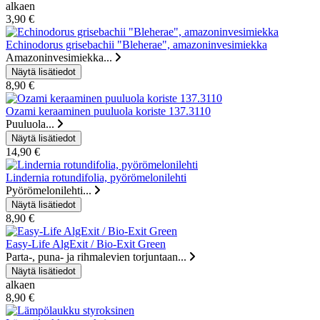
alkaen
3,90 €
Echinodorus grisebachii "Bleherae", amazoninvesimiekka
Amazoninvesimiekka...
8,90 €
Ozami keraaminen puuluola koriste 137.3110
Puuluola...
14,90 €
Lindernia rotundifolia, pyörömelonilehti
Pyörömelonilehti...
8,90 €
Easy-Life AlgExit / Bio-Exit Green
Parta-, puna- ja rihmalevien torjuntaan...
alkaen
8,90 €