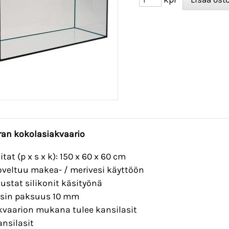
tran kokolasiakvaario
tat (p x s x k): 150 x 60 x 60 cm
oveltuu makea- / merivesi käyttöön
ustat silikonit käsityönä
asin paksuus 10 mm
kvaarion mukana tulee kansilasit
ansilasit