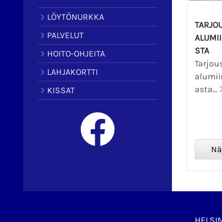
LÖYTÖNURKKA
TARJO
PALVELUT
ALUMII
STA
HOITO-OHJEITA
Tarjou
LAHJAKORTTI
alumii
asta...
KISSAT
HELSI