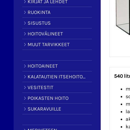
KIRJAT JA LEHDET
RUOKINTA
SISUSTUS
HOITOVÄLINEET
MUUT TARVIKKEET
HOITOAINEET
540 li
KALATAUTIEN ITSEHOITOAINEET
VESITESTIT
mi
s
POIKASTEN HOITO
m
SUKARAVUILLE
l
a
k