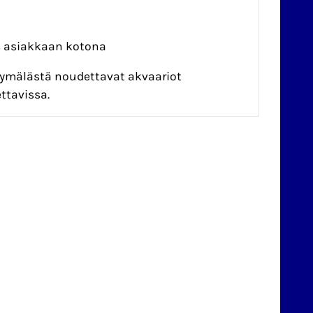
as asiakkaan kotona
yymälästä noudettavat akvaariot
ttavissa.