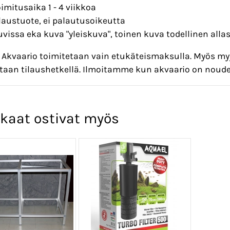
oimitusaika 1 - 4 viikkoa
ilaustuote, ei palautusoikeutta
uvissa eka kuva "yleiskuva", toinen kuva todellinen all
Akvaario toimitetaan vain etukäteismaksulla. Myös m
aan tilaushetkellä. Ilmoitamme kun akvaario on noude
kaat ostivat myös