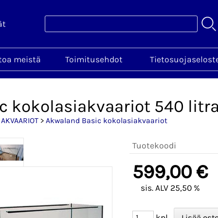
ät
toa meistä
Toimitusehdot
Tietosuojaselost
c kokolasiakvaariot 540 litr
>
AKVAARIOT
>
Akwaland Basic kokolasiakvaariot
Tuotekoodi
599,00 €
sis. ALV 25,50 %
kpl