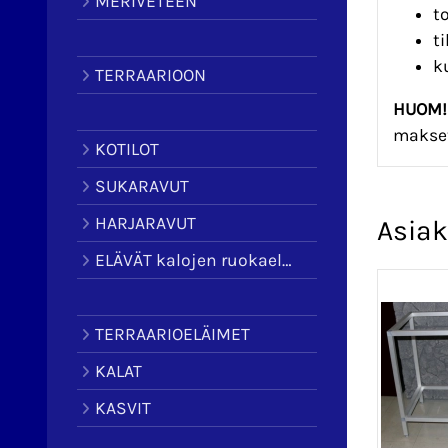
MERIVETEEN
t
t
k
TERRAARIOON
HUOM!
makset
KOTILOT
SUKARAVUT
HARJARAVUT
Asiak
ELÄVÄT kalojen ruokaeläimet
TERRAARIOELÄIMET
KALAT
KASVIT