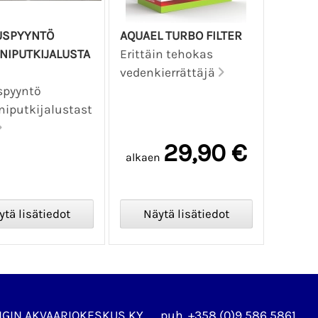
USPYYNTÖ
AQUAEL TURBO FILTER
NIPUTKIJALUSTA
Erittäin tehokas
vedenkierrättäjä
spyyntö
niputkijalustast
29,90 €
alkaen
NGIN AKVAARIOKESKUS KY
puh. +358 (0)9 586 5861