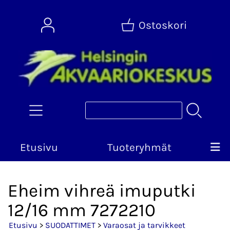
Ostoskori
Etusivu
Tuoteryhmät
Eheim vihreä imuputki
12/16 mm 7272210
Etusivu
>
SUODATTIMET
>
Varaosat ja tarvikkeet