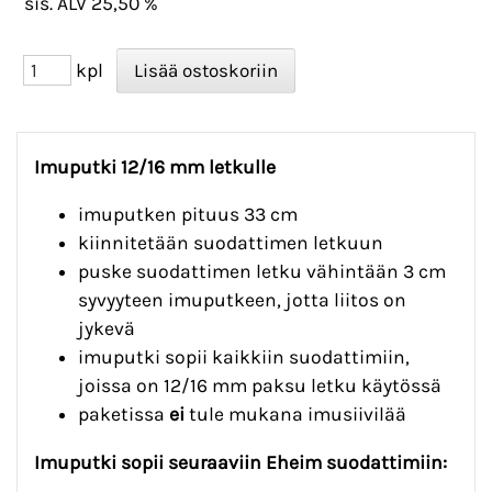
sis. ALV 25,50 %
kpl
Imuputki 12/16 mm letkulle
imuputken pituus 33 cm
kiinnitetään suodattimen letkuun
puske suodattimen letku vähintään 3 cm
syvyyteen imuputkeen, jotta liitos on
jykevä
imuputki sopii kaikkiin suodattimiin,
joissa on 12/16 mm paksu letku käytössä
paketissa
ei
tule mukana imusiivilää
Imuputki sopii seuraaviin Eheim suodattimiin: