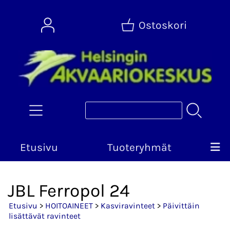
Ostoskori
Etusivu
Tuoteryhmät
JBL Ferropol 24
Etusivu
>
HOITOAINEET
>
Kasviravinteet
>
Päivittäin
lisättävät ravinteet