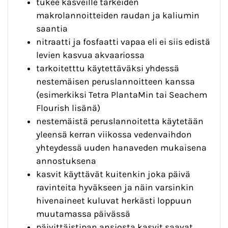
tukee kasveille tärkeiden
makrolannoitteiden raudan ja kaliumin
saantia
nitraatti ja fosfaatti vapaa eli ei siis edistä
levien kasvua akvaariossa
tarkoitetttu käytettäväksi yhdessä
nestemäisen peruslannoitteen kanssa
(esimerkiksi Tetra PlantaMin tai Seachem
Flourish lisänä)
nestemäistä peruslannoitetta käytetään
yleensä kerran viikossa vedenvaihdon
yhteydessä uuden hanaveden mukaisena
annostuksena
kasvit käyttävät kuitenkin joka päivä
ravinteita hyväkseen ja näin varsinkin
hivenaineet kuluvat herkästi loppuun
muutamassa päivässä
päivittäistipan ansiosta kasvit saavat