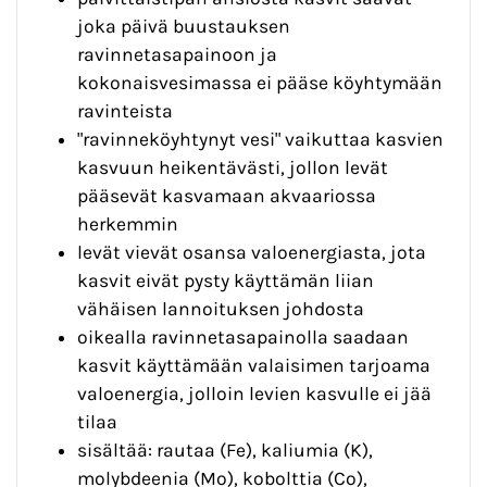
joka päivä buustauksen
ravinnetasapainoon ja
kokonaisvesimassa ei pääse köyhtymään
ravinteista
"ravinneköyhtynyt vesi" vaikuttaa kasvien
kasvuun heikentävästi, jollon levät
pääsevät kasvamaan akvaariossa
herkemmin
levät vievät osansa valoenergiasta, jota
kasvit eivät pysty käyttämän liian
vähäisen lannoituksen johdosta
oikealla ravinnetasapainolla saadaan
kasvit käyttämään valaisimen tarjoama
valoenergia, jolloin levien kasvulle ei jää
tilaa
sisältää: rautaa (Fe), kaliumia (K),
molybdeenia (Mo), kobolttia (Co),