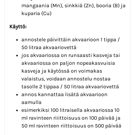
mangaania (Mn), sinkkiä (Zn), booria (B) ja
kuparia (Cu)
Käyttö:
annostele päivittäin akvaarioon 1 tippa /
50 litraa akvaariovettä
jos akvaariossa on runsaasti kasveja tai
akvaariossa on paljon nopeakasvuisia
kasveja ja käytössä on voimakas
valaistus, voidaan annostelu nostaa
tasolle 2 tippaa / 50 litraa akvaariovettä
annos kannattaa lisätä akvaarioon
aamulla
esimerkiksi 100 litraisella akvaariossa 10
ml ravinteen riiittoisuus on 100 päivää ja
50 ml ravinteen riittoisuus on 500 päivää