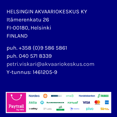
HELSINGIN AKVAARIOKESKUS KY
Itämerenkatu 26
FI-00180, Helsinki
FINLAND
puh. +358 (0)9 586 5861
puh. 040 571 8339
petri.viskari@akvaariokeskus.com
Y-tunnus: 1461205-9