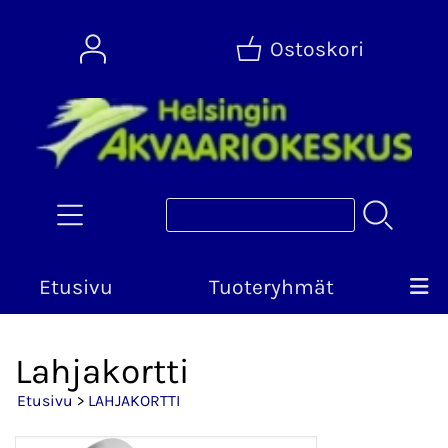
Ostoskori
Etusivu
Tuoteryhmät
Lahjakortti
Etusivu
>
LAHJAKORTTI