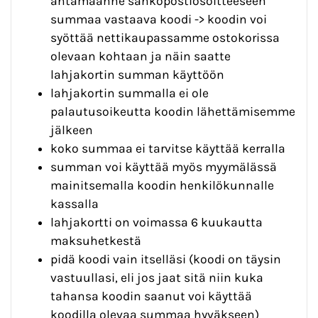
antamaanne sähköpostiosoitteeseen
summaa vastaava koodi -> koodin voi
syöttää nettikaupassamme ostokorissa
olevaan kohtaan ja näin saatte
lahjakortin summan käyttöön
lahjakortin summalla ei ole
palautusoikeutta koodin lähettämisemme
jälkeen
koko summaa ei tarvitse käyttää kerralla
summan voi käyttää myös myymälässä
mainitsemalla koodin henkilökunnalle
kassalla
lahjakortti on voimassa 6 kuukautta
maksuhetkestä
pidä koodi vain itselläsi (koodi on täysin
vastuullasi, eli jos jaat sitä niin kuka
tahansa koodin saanut voi käyttää
koodilla olevaa summaa hyväkseen)