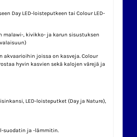
een Day LED-loisteputkeen tai Colour LED-
 malawi-, kivikko- ja karun sisustuksen
 valaisuun)
n akvaarioihin joissa on kasveja. Colour
rostaa hyvin kasvien sekä kalojen värejä ja
isinkansi, LED-loisteputket (Day ja Nature),
el-suodatin ja -lämmitin.