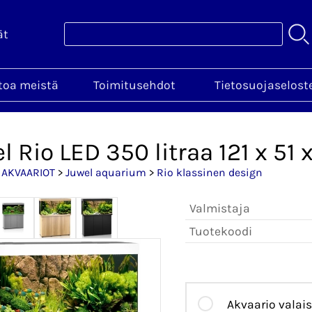
ät
toa meistä
Toimitusehdot
Tietosuojaselost
l Rio LED 350 litraa 121 x 51
>
AKVAARIOT
>
Juwel aquarium
>
Rio klassinen design
Valmistaja
Tuotekoodi
Akvaario valai