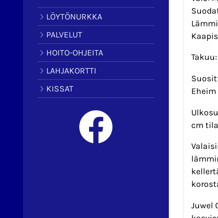
Suodat
LÖYTÖNURKKA
Lämmit
PALVELUT
Kaapis
HOITO-OHJEITA
Takuu:
LAHJAKORTTI
Suosit
KISSAT
Eheim 
Ulkosu
cm tila
Valais
lämmin
keller
korost
Juwel 
kasvie