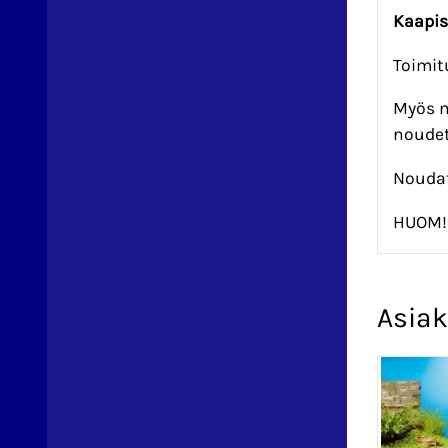
Kaapis
Toimit
Myös m
noudet
Noudat
HUOM! 
Asiak