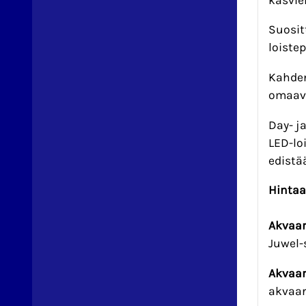
Suosit
loiste
Kahden
omaavi
Day- j
LED-lo
edistä
Hintaa
Akvaar
Juwel-
Akvaar
akvaar