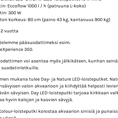
in: Eccoflow 1000 l / h (patruuna L-koko)
in: 300 W
ton korkeus: 80 cm (paino 43 kg, kantavuus 900 kg)
 2 vuotta
telemme pääsuodattimeksi esim.
eXperience 350.
odattimen voi asentaa myös jälkikäteen, kunhan seinän
 suodatinletkuille.
imen mukana tulee Day- ja Nature LED-loisteputket. Natu
sävyisen valon akvaarioon ja kiihdyttää helposti levie
tävän sävyisen. Day LED-loisteputki tarjoaa kirkkaan va
aa hyvin kalojen ja kasvien sävyjä.
Colour-loisteputki korostaa akvaarion sinisiä ja punaisia
n värejä.