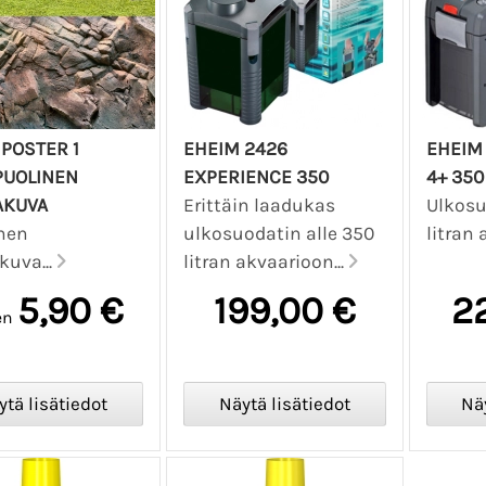
POSTER 1
EHEIM 2426
EHEIM
PUOLINEN
EXPERIENCE 350
4+ 350
AKUVA
Erittäin laadukas
Ulkosu
nen
ulkosuodatin alle 350
litran 
kuva...
litran akvaarioon...
5,90 €
199,00 €
2
en