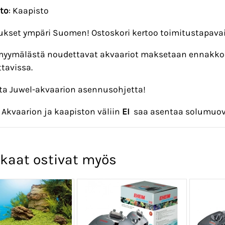
to
: Kaapisto
ukset ympäri Suomen! Ostoskori kertoo toimitustapavai
yymälästä noudettavat akvaariot maksetaan ennakko
tavissa.
a Juwel-akvaarion asennusohjetta!
Akvaarion ja kaapiston väliin
EI
saa asentaa solumuov
kaat ostivat myös