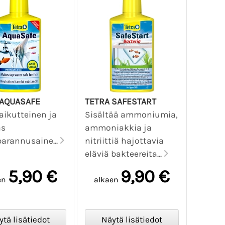
 AQUASAFE
TETRA SAFESTART
aikutteinen ja
Sisältää ammoniumia,
as
ammoniakkia ja
arannusaine...
nitriittiä hajottavia
eläviä bakteereita...
5,90 €
9,90 €
en
alkaen