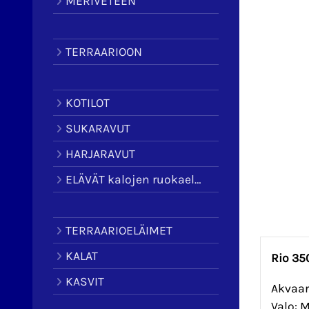
MERIVETEEN
TERRAARIOON
KOTILOT
SUKARAVUT
HARJARAVUT
ELÄVÄT kalojen ruokaeläimet
TERRAARIOELÄIMET
KALAT
Rio 350
KASVIT
Akvaari
Valo: 