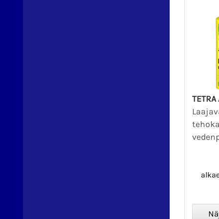
TETRA
Laajav
tehok
vedenp
alka