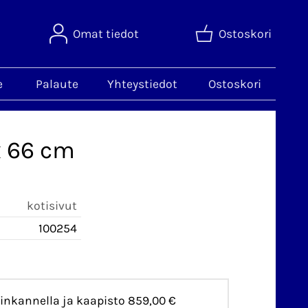
Omat tiedot
Ostoskori
e
Palaute
Yhteystiedot
Ostoskori
 x 66 cm
kotisivut
100254
sinkannella ja kaapisto
859,00 €