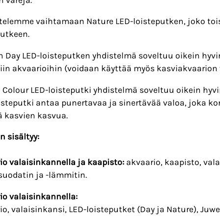
telemme vaihtamaan Nature LED-loisteputken, joko tois
putkeen.
 Day LED-loisteputken yhdistelmä soveltuu oikein hyvin
in akvaarioihin (voidaan käyttää myös kasviakvaarion
a Colour LED-loisteputki yhdistelmä soveltuu oikein hyvi
isteputki antaa punertavaa ja sinertävää valoa, joka ko
ä kasvien kasvua.
n sisältyy:
io valaisinkannella ja kaapisto:
akvaario, kaapisto, vala
suodatin ja -lämmitin.
io valaisinkannella:
io, valaisinkansi, LED-loisteputket (Day ja Nature), Juw