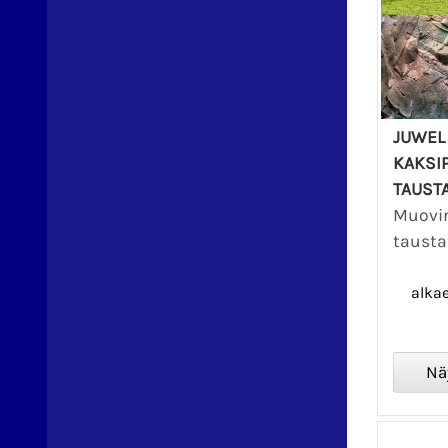
JUWEL 
KAKSI
TAUST
Muovi
tausta
alka