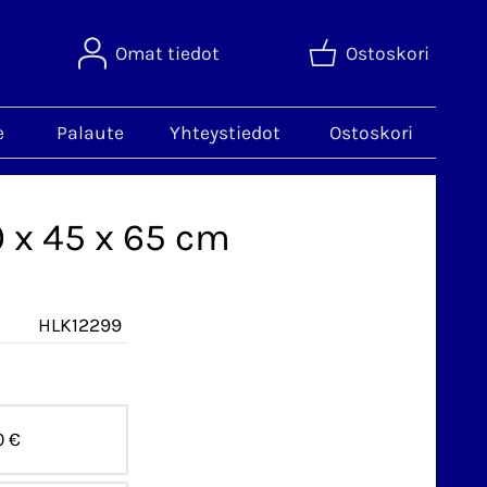
Omat tiedot
Ostoskori
e
Palaute
Yhteystiedot
Ostoskori
0 x 45 x 65 cm
HLK12299
0 €