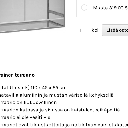
Musta
319,00 €
kpl
rainen terraario
tat (l x s x k) 110 x 45 x 65 cm
aatavilla alumiinin ja mustan värisellä kehyksellä
erraario on liukuovellinen
erraarion katossa ja sivussa on kaistaleet reikäpeltiä
rraario ei ole vesitiivis
erraariot ovat tilaustuotteita ja ne tilataan vain etukä