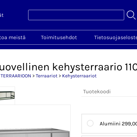
ät
toa meistä
Toimitusehdot
Tietosuojaselost
uovellinen kehysterraario 11
>
TERRAARIOON
>
Terraariot
>
Kehysterraariot
Tuotekoodi
Alumiini
299,0