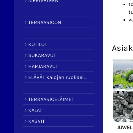
MERIVETEEN
t
t
v
TERRAARIOON
KOTILOT
Asiak
SUKARAVUT
HARJARAVUT
ELÄVÄT kalojen ruokaeläimet
TERRAARIOELÄIMET
KALAT
KASVIT
JUWEL