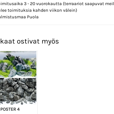
oimitusaika 3 - 20 vuorokautta (terraariot saapuvat mei
ulee toimituksia kahden viikon välein)
almistusmaa Puola
kaat ostivat myös
 POSTER 4