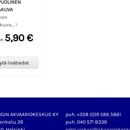
PUOLINEN
AKUVA
nen
kuva...
5,90 €
en
NGIN AKVAARIOKESKUS KY
puh. +358 (0)9 586 5861
enkatu 26
puh. 040 571 8339
0, Helsinki
petri.viskari@akvaariokes