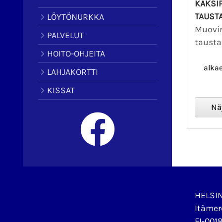
KAKSI
TAUST
LÖYTÖNURKKA
Muovi
PALVELUT
tausta
HOITO-OHJEITA
alka
LAHJAKORTTI
KISSAT
HELSI
Itämer
FI-0018