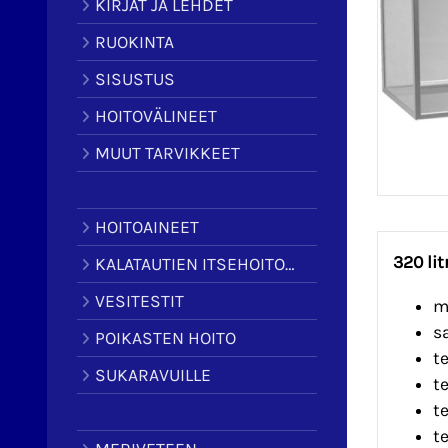
KIRJAT JA LEHDET
RUOKINTA
SISUSTUS
HOITOVÄLINEET
MUUT TARVIKKEET
HOITOAINEET
320 lit
KALATAUTIEN ITSEHOITOAINEET
VESITESTIT
mi
s
POIKASTEN HOITO
t
SUKARAVUILLE
t
te
t