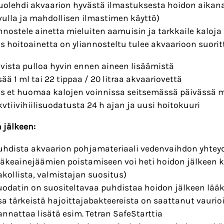
uolehdi akvaarion hyvästä ilmastuksesta hoidon aikana
vulla ja mahdollisen ilmastimen käyttö)
nnostele ainetta mieluiten aamuisin ja tarkkaile kaloja
os hoitoainetta on yliannosteltu tulee akvaarioon suor
avista pulloa hyvin ennen aineen lisäämistä
isää 1 ml tai 22 tippaa / 20 litraa akvaariovettä
os et huomaa kalojen voinnissa seitsemässä päivässä
kvtiivihiilisuodatusta 24 h ajan ja uusi hoitokuuri
 jälkeen:
uhdista akvaarion pohjamateriaali vedenvaihdon yhteyd
ääkeainejäämien poistamiseen voi heti hoidon jälkeen kä
akollista, valmistajan suositus)
uodatin on suositeltavaa puhdistaa hoidon jälkeen lää
sa tärkeistä hajoittajabakteereista on saattanut vaurio
annattaa lisätä esim. Tetran SafeStarttia