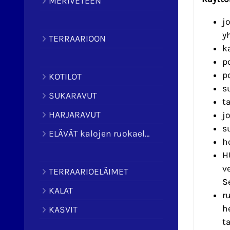
MERIVETEEN
j
y
TERRAARIOON
k
p
p
KOTILOT
s
SUKARAVUT
t
HARJARAVUT
j
s
ELÄVÄT kalojen ruokaeläimet
h
H
v
TERRAARIOELÄIMET
S
KALAT
r
h
KASVIT
t