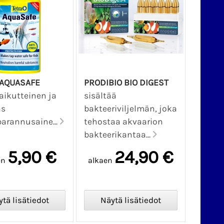
 AQUASAFE
PRODIBIO BIO DIGEST
aikutteinen ja
sisältää
as
bakteeriviljelmän, joka
arannusaine...
tehostaa akvaarion
bakteerikantaa...
5,90 €
24,90 €
en
alkaen