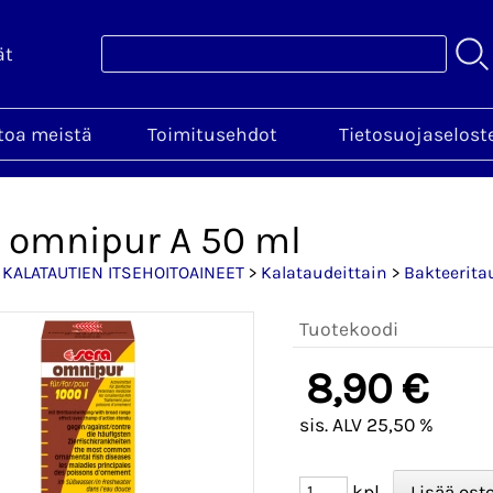
ät
toa meistä
Toimitusehdot
Tietosuojaselost
 omnipur A 50 ml
>
KALATAUTIEN ITSEHOITOAINEET
>
Kalataudeittain
>
Bakteerita
Tuotekoodi
8,90 €
sis. ALV 25,50 %
kpl