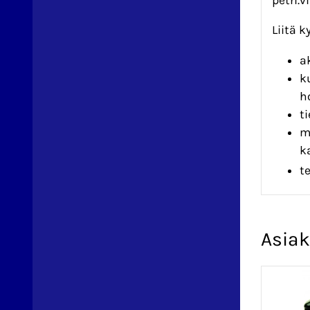
Liitä 
a
k
h
t
m
k
t
Asiak