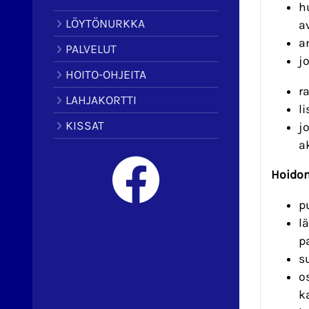
h
LÖYTÖNURKKA
a
a
PALVELUT
j
HOITO-OHJEITA
r
LAHJAKORTTI
l
KISSAT
j
a
Hoidon
p
l
p
s
o
k