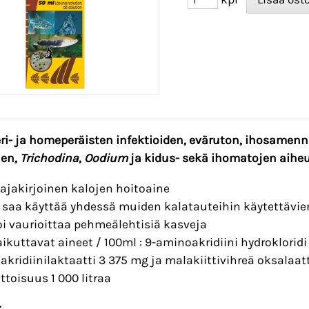
ri- ja homeperäisten infektioiden, eväruton, ihosamen
jen,
Trichodina
,
Oodium
ja kidus- sekä ihomatojen aihe
aajakirjoinen kalojen hoitoaine
i saa käyttää yhdessä muiden kalatauteihin käytettävi
oi vaurioittaa pehmeälehtisiä kasveja
aikuttavat aineet / 100ml : 9-aminoakridiini hydrokloridi 
takridiinilaktaatti 3 375 mg ja malakiittivihreä oksalaat
ittoisuus 1 000 litraa
: