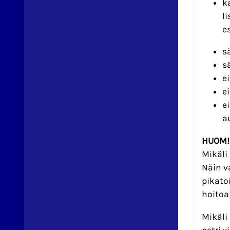
k
l
e
s
s
e
e
e
a
HUOM!
Mikäli
Näin v
pikato
hoitoa
Mikäli
petri.