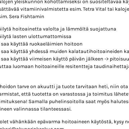
alojen yleiskunnon kohottamiseksi on suositeltavaa kä
isättävää vitamiinivalmistetta esim. Tetra Vital tai kalo
sim. Sera Fishtamin
äilytä hoitoainetta valolta ja lämmöltä suojattuna
äilytä lasten ulottumattomissa
i saa käyttää ruokaeläimien hoitoon
i saa käyttää yhdessä muiden kalatautihoitoaineiden k
i saa käyttää viimeisen käyttö päivän jälkeen -> pitois
uttaa luomaan hoitoaineille resitentteja taudinaihetta
 hoidon tarve on akuutti ja tuote tarvitaan heti, niin ot
armistat, että tuotetta on varastossa ja toimitus lähete
imituksena! Samalla puhelinsoitolla saat myös halutess
ineen valinnassa tilanteessasi.
 olet vähänkään epävarma hoitoaineen käytöstä, kysy 
viskari@akvaariokeskus.com