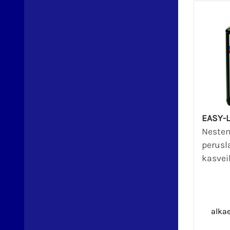
EASY-L
Neste
perusl
kasveil
alka