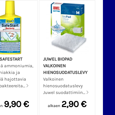
 SAFESTART
JUWEL BIOPAD
ää ammoniumia,
VALKOINEN
iakkia ja
HIENOSUODATUSLEVY
tiä hajottavia
Valkoinen
bakteereita...
hienosuodatuslevy
Juwel suodattimiin...
9,90 €
2,90 €
en
alkaen