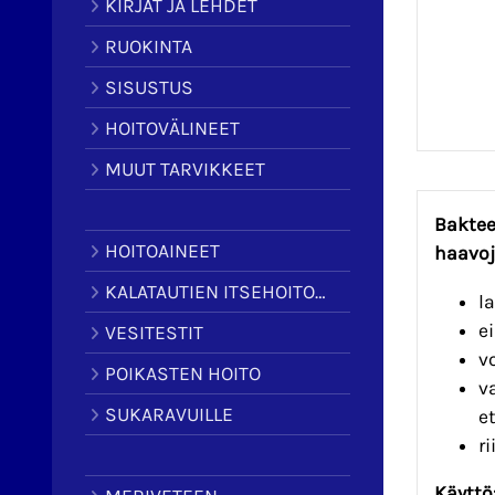
KIRJAT JA LEHDET
RUOKINTA
SISUSTUS
HOITOVÄLINEET
MUUT TARVIKKEET
Baktee
HOITOAINEET
haavo
KALATAUTIEN ITSEHOITOAINEET
l
e
VESITESTIT
v
POIKASTEN HOITO
v
SUKARAVUILLE
e
ri
Käyttö