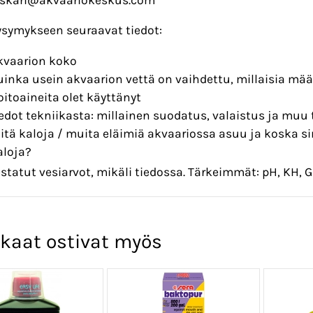
kysymykseen seuraavat tiedot:
kvaarion koko
uinka usein akvaarion vettä on vaihdettu, millaisia määr
oitoaineita olet käyttänyt
iedot tekniikasta: millainen suodatus, valaistus ja muu
itä kaloja / muita eläimiä akvaariossa asuu ja koska si
aloja?
estatut vesiarvot, mikäli tiedossa. Tärkeimmät: pH, KH, 
kaat ostivat myös