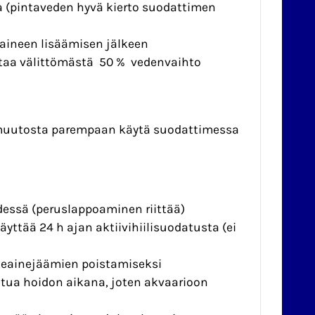
 (pintaveden hyvä kierto suodattimen
 aineen lisäämisen jälkeen
ittaa välittömästä 50 % vedenvaihto
 muutosta parempaan käytä suodattimessa
essä (peruslappoaminen riittää)
yttää 24 h ajan aktiivihiilisuodatusta (ei
keainejäämien poistamiseksi
itua hoidon aikana, joten akvaarioon