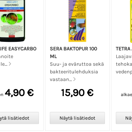
LIFE EASYCARBO
SERA BAKTOPUR 100
TETRA
nnoite
ML
Laajav
le...
Suu- ja eväruttoa sekä
tehok
bakteeritulehduksia
vedenp
vastaan...
4,90 €
15,90 €
en
alka