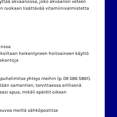
yttää akvaariossa, joko akvaarion veteen
jen ruokaan lisättävää vitamiinivalmistetta
anssa
uuksiltaan heikentyneen hoitoaineen käyttö
jakantoja
a puhelimitse yhteys meihin (p. 09 586 5861).
tään samantien, tarvittaessa erillisenä
asi apua, mikäli epäröit oikean
neuvoa meiltä sähköpostitse