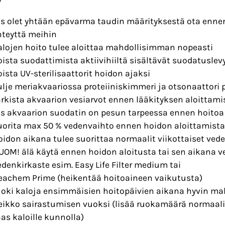
os olet yhtään epävarma taudin määrityksestä ota ennen
hteyttä meihin
alojen hoito tulee aloittaa mahdollisimman nopeasti
oista suodattimista aktiivihiiltä sisältävät suodatuslev
oista UV-sterilisaattorit hoidon ajaksi
ulje meriakvaariossa proteiiniskimmeri ja otsonaattori 
arkista akvaarion vesiarvot ennen lääkityksen aloittami
os akvaarion suodatin on pesun tarpeessa ennen hoitoa 
uorita max 50 % vedenvaihto ennen hoidon aloittamista
oidon aikana tulee suorittaa normaalit viikottaiset ved
UOM! älä käytä ennen hoidon aloitusta tai sen aikana 
edenkirkaste esim. Easy Life Filter medium tai
eachem Prime (heikentää hoitoaineen vaikutusta)
uoki kaloja ensimmäisien hoitopäivien aikana hyvin malti
eikko sairastumisen vuoksi (lisää ruokamäärä normaal
aas kaloille kunnolla)