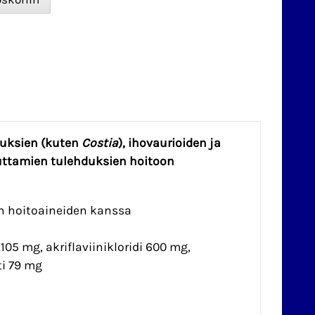
nuksien (kuten
Costia
), ihovaurioiden ja
uttamien tulehduksien hoitoon
en hoitoaineiden kanssa
105 mg, akriflaviinikloridi 600 mg,
ti 79 mg