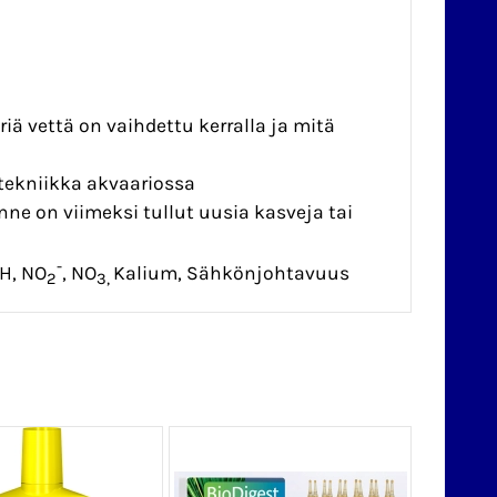
iä vettä on vaihdettu kerralla ja mitä
 tekniikka akvaariossa
nne on viimeksi tullut uusia kasveja tai
-
GH, NO
, NO
Kalium, Sähkönjohtavuus
2
3,