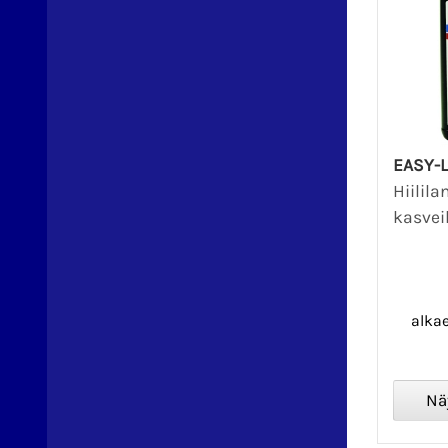
EASY-
Hiilila
kasveil
alka