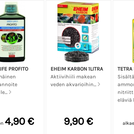
IFE PROFITO
EHEIM KARBON 1LITRA
TETRA
mäinen
Aktiivihiili makean
Sisält
annoite
veden akvarioihin...
ammon
le...
nitriit
eläviä 
4,90 €
9,90 €
en
alka