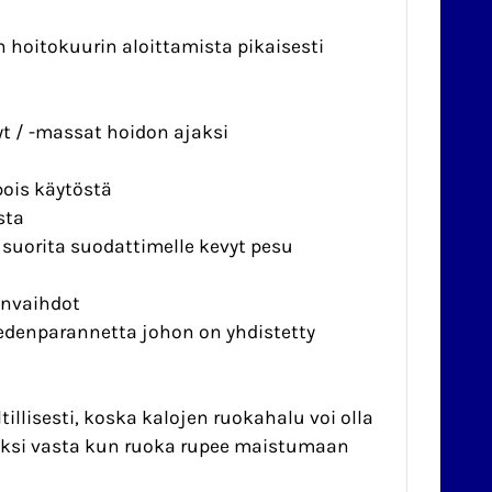
 hoitokuurin aloittamista pikaisesti
yt / -massat hoidon ajaksi
pois käytöstä
sta
suorita suodattimelle kevyt pesu
envaihdot
vedenparannetta johon on yhdistetty
llisesti, koska kalojen ruokahalu voi olla
iksi vasta kun ruoka rupee maistumaan