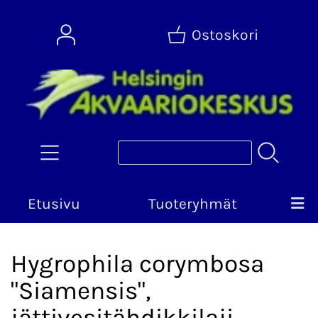
Ostoskori
Etusivu
Tuoteryhmät
Hygrophila corymbosa
"Siamensis",
jättivesitähdikkilaji