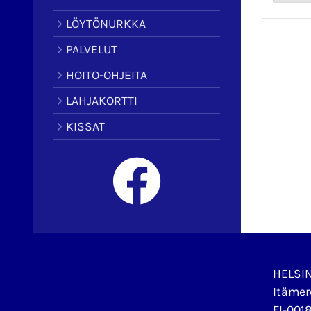
LÖYTÖNURKKA
PALVELUT
HOITO-OHJEITA
LAHJAKORTTI
KISSAT
HELSI
Itämer
FI-0018