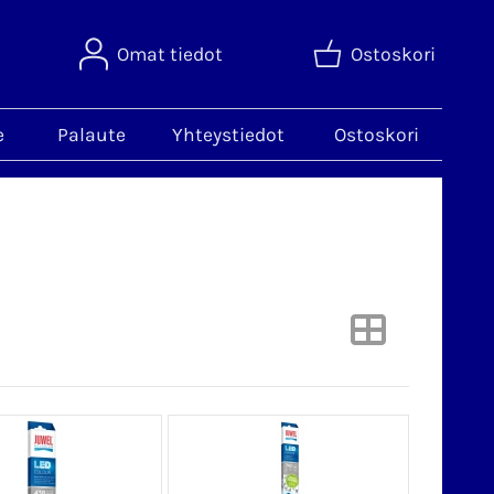
Omat tiedot
Ostoskori
e
Palaute
Yhteystiedot
Ostoskori