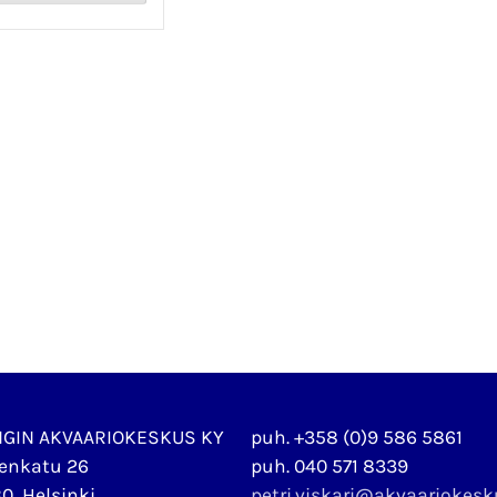
NGIN AKVAARIOKESKUS KY
puh. +358 (0)9 586 5861
enkatu 26
puh. 040 571 8339
0, Helsinki
petri.viskari@akvaariokes