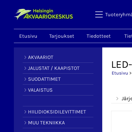
Tuoteryhm
Etusivu
Tarjoukset
Tiedotteet
Tie
AKVAARIOT
LED-
JALUSTAT / KAAPISTOT
Etusivu
SUODATTIMET
VALAISTUS
Järj
HIILIDIOKSIDILEVITTIMET
MUU TEKNIIKKA