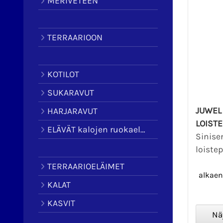
MERIVETEEN
TERRAARIOON
KOTILOT
SUKARAVUT
JUWEL 
HARJARAVUT
LOISTE
ELÄVÄT kalojen ruokaeläimet
Sinise
loistep
TERRAARIOELÄIMET
alkae
KALAT
KASVIT