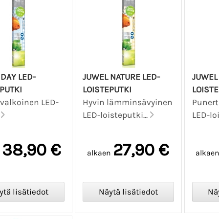
DAY LED-
JUWEL NATURE LED-
JUWEL
PUTKI
LOISTEPUTKI
LOISTE
 valkoinen LED-
Hyvin lämminsävyinen
Punert
.
LED-loisteputki...
LED-loi
38,90 €
27,90 €
n
alkaen
alkae