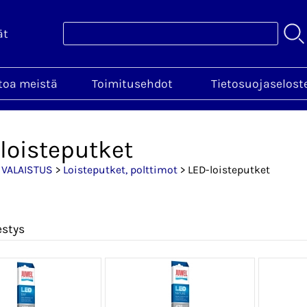
ät
toa meistä
Toimitusehdot
Tietosuojaselost
loisteputket
>
VALAISTUS
>
Loisteputket, polttimot
> LED-loisteputket
estys