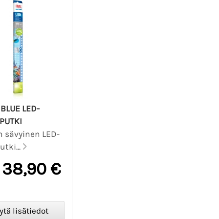
BLUE LED-
PUTKI
n sävyinen LED-
utki...
38,90 €
n