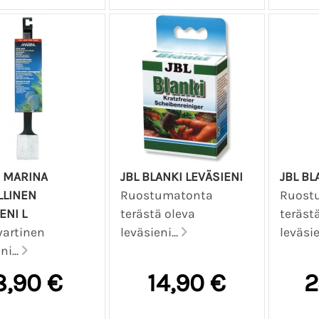
 MARINA
JBL BLANKI LEVÄSIENI
JBL BL
LLINEN
Ruostumatonta
Ruost
ENI L
terästä oleva
teräst
artinen
leväsieni...
leväsie
ni...
8,90 €
14,90 €
2