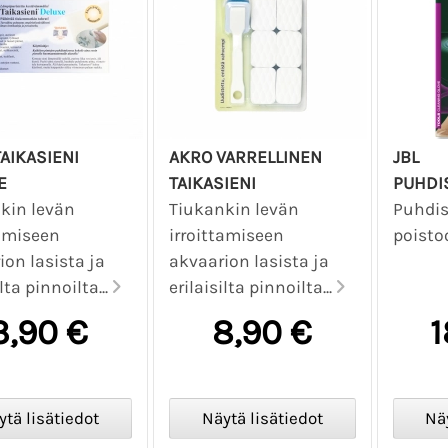
AIKASIENI
AKRO VARRELLINEN
JBL
E
TAIKASIENI
PUHDI
kin levän
Tiukankin levän
Puhdis
tamiseen
irroittamiseen
poistoo
ion lasista ja
akvaarion lasista ja
ilta pinnoilta...
erilaisilta pinnoilta...
3,90 €
8,90 €
1