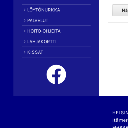
LÖYTÖNURKKA
PALVELUT
HOITO-OHJEITA
LAHJAKORTTI
KISSAT
HELSI
Itämer
FI-0018