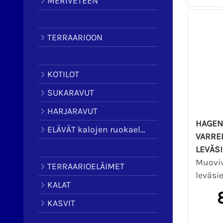
MERIVETEEN
TERRAARIOON
KOTILOT
SUKARAVUT
HARJARAVUT
HAGEN
ELÄVÄT kalojen ruokaeläimet
VARRE
LEVÄSI
Muoviv
TERRAARIOELÄIMET
leväsie
KALAT
KASVIT