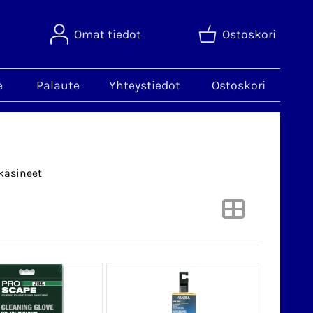
Omat tiedot
Ostoskori
e
Palaute
Yhteystiedot
Ostoskori
käsineet