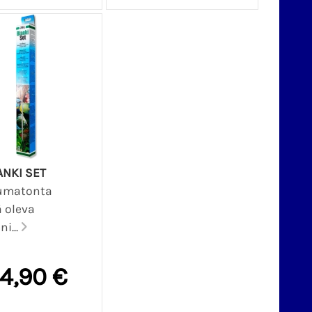
ANKI SET
umatonta
ä oleva
ni...
4,90 €