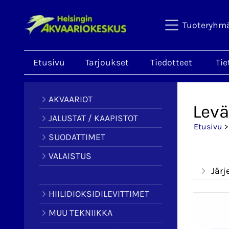
Tuoteryhm
Etusivu
Tarjoukset
Tiedotteet
Tie
AKVAARIOT
Levä
JALUSTAT / KAAPISTOT
Etusivu
SUODATTIMET
VALAISTUS
Järj
HIILIDIOKSIDILEVITTIMET
MUU TEKNIIKKA