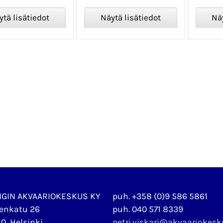
NGIN AKVAARIOKESKUS KY
puh. +358 (0)9 586 5861
enkatu 26
puh. 040 571 8339
0, Helsinki
petri.viskari@akvaariokes