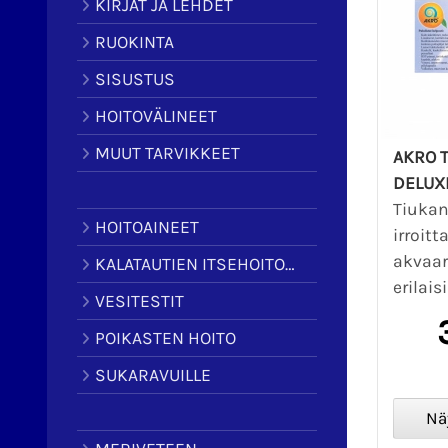
KIRJAT JA LEHDET
RUOKINTA
SISUSTUS
HOITOVÄLINEET
MUUT TARVIKKEET
AKRO T
DELUX
Tiukan
HOITOAINEET
irroit
akvaar
KALATAUTIEN ITSEHOITOAINEET
erilais
VESITESTIT
POIKASTEN HOITO
SUKARAVUILLE